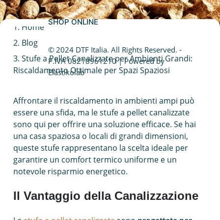
Caldaia a condensazione
SHOP ONLINE
Home
Fotovoltaico da balcone
Blog
© 2024 DTF Italia. All Rights Reserved. -
Caldaie Hybrid System
Stufe a Pellet Canalizzate per Ambienti Grandi:
P.IVA 08218961210 | Powered by
Riscaldamento Ottimale per Spazi Spaziosi
Elastikolab
Trasformazione vasca doccia
Affrontare il riscaldamento in ambienti ampi può
essere una sfida, ma le stufe a pellet canalizzate
sono qui per offrire una soluzione efficace. Se hai
una casa spaziosa o locali di grandi dimensioni,
queste stufe rappresentano la scelta ideale per
garantire un comfort termico uniforme e un
notevole risparmio energetico.
Il Vantaggio della Canalizzazione