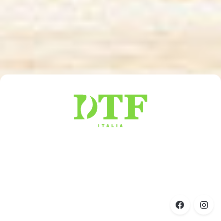
RISPARMIA SUBITO
fino al 40% in bolletta
Sostituiamo la tua
vecchia caldaia
.