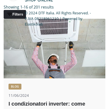
SHOP ONLINE
Caldaie Hybrid System
Showing 1-16 of 201 results
© 2024 DTF Italia. All Rights Reserved. -
Filters
Trasformazione vasca doccia
P.IVA 08218961210 | Powered by
Elastikolab
BLOG
11/06/2024
I condizionatori inverter: come