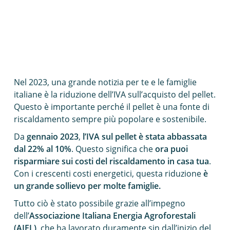
Home
Blog
Risparmia e Riscalda in Modo Sostenibile: Scopri l’IVA
Agevolata sul Pellet 2023
Nel 2023, una grande notizia per te e le famiglie
italiane è la riduzione dell’IVA sull’acquisto del pellet.
Questo è importante perché il pellet è una fonte di
riscaldamento sempre più popolare e sostenibile.
Da
gennaio 2023
,
l’IVA sul pellet è stata abbassata
dal 22% al 10%
. Questo significa che
ora puoi
risparmiare sui costi del riscaldamento in casa tua
.
Con i crescenti costi energetici, questa riduzione
è
un grande sollievo per molte famiglie.
Tutto ciò è stato possibile grazie all’impegno
dell’
Associazione Italiana Energia Agroforestali
(AIEL)
, che ha lavorato duramente sin dall’inizio del