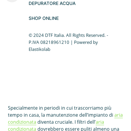
DEPURATORE ACQUA
Climatizzatore ZSI-r32
Efficienza Energetica
Caldaia a condensazione
Pulizia dei Filtri dell’Aria Condizionata: Garanzia di
SHOP ONLINE
Fotovoltaico da balcone
Salute e Efficienza
Caldaie Hybrid System
© 2024 DTF Italia. All Rights Reserved. -
La pulizia dei filtri dell’
aria condizionata
è
P.IVA 08218961210 | Powered by
fondamentale anche per gli impianti domestici al
Elastikolab
Trasformazione vasca doccia
fine di garantire un funzionamento ottimale e
prevenire danni. In questo articolo, esploreremo
l’importanza della pulizia dei filtri per le abitazioni,
indicando quando eseguirla e come farlo
correttamente, con particolare attenzione alle
soluzioni offerte da DTF Italia.
Quando Pulire i Filtri dell
‘Aria Condizionata in Casa
?
Specialmente in periodi in cui trascorriamo più
tempo in casa, la manutenzione dell’impianto di
aria
condizionata
diventa cruciale. I filtri dell’
aria
condizionata
dovrebbero essere puliti almeno una