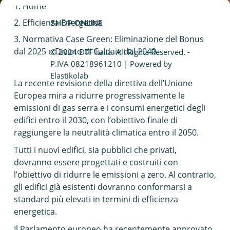
Home
Caldaia a condensazione
Efficienza Energetica
SHOP ONLINE
Fotovoltaico da balcone
Normativa Case Green: Eliminazione del Bonus
dal 2025 e Divieto di Caldaie dal 2040
© 2024 DTF Italia. All Rights Reserved. -
Caldaie Hybrid System
P.IVA 08218961210 | Powered by
Elastikolab
La recente revisione della direttiva dell’Unione
Trasformazione vasca doccia
Europea mira a ridurre progressivamente le
emissioni di gas serra e i consumi energetici degli
edifici entro il 2030, con l’obiettivo finale di
raggiungere la neutralità climatica entro il 2050.
Tutti i nuovi edifici, sia pubblici che privati,
dovranno essere progettati e costruiti con
l’obiettivo di ridurre le emissioni a zero. Al contrario,
gli edifici già esistenti dovranno conformarsi a
standard più elevati in termini di efficienza
energetica.
Il Parlamento europeo ha recentemente approvato