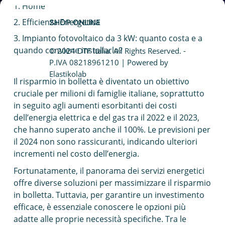
Home
Caldaia a condensazione
Efficienza Energetica
SHOP ONLINE
Fotovoltaico da balcone
Impianto fotovoltaico da 3 kW: quanto costa e a
quando conviene installarlo?
© 2024 DTF Italia. All Rights Reserved. -
Caldaie Hybrid System
P.IVA 08218961210 | Powered by
Elastikolab
Il risparmio in bolletta è diventato un obiettivo
Trasformazione vasca doccia
cruciale per milioni di famiglie italiane, soprattutto
in seguito agli aumenti esorbitanti dei costi
dell’energia elettrica e del gas tra il 2022 e il 2023,
che hanno superato anche il 100%. Le previsioni per
il 2024 non sono rassicuranti, indicando ulteriori
incrementi nel costo dell’energia.
Fortunatamente, il panorama dei servizi energetici
offre diverse soluzioni per massimizzare il risparmio
in bolletta. Tuttavia, per garantire un investimento
efficace, è essenziale conoscere le opzioni più
adatte alle proprie necessità specifiche. Tra le