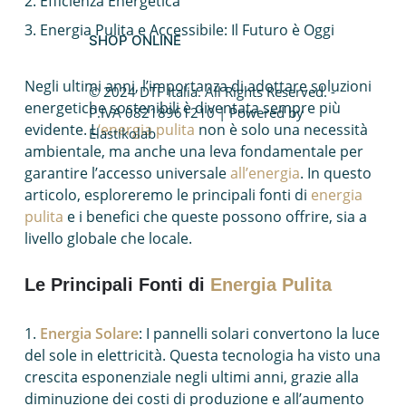
Efficienza Energetica
Caldaia a condensazione
Energia Pulita e Accessibile: Il Futuro è Oggi
SHOP ONLINE
Fotovoltaico da balcone
Negli ultimi anni, l’importanza di adottare soluzioni
© 2024 DTF Italia. All Rights Reserved. -
Caldaie Hybrid System
energetiche sostenibili è diventata sempre più
P.IVA 08218961210 | Powered by
evidente. L
‘energia pulita
non è solo una necessità
Elastikolab
Trasformazione vasca doccia
ambientale, ma anche una leva fondamentale per
garantire l’accesso universale
all’energia
. In questo
articolo, esploreremo le principali fonti di
energia
pulita
e i benefici che queste possono offrire, sia a
livello globale che locale.
Le Principali Fonti di
Energia Pulita
Energia Solare
: I pannelli solari convertono la luce
del sole in elettricità. Questa tecnologia ha visto una
crescita esponenziale negli ultimi anni, grazie alla
diminuzione dei costi di produzione e all’aumento