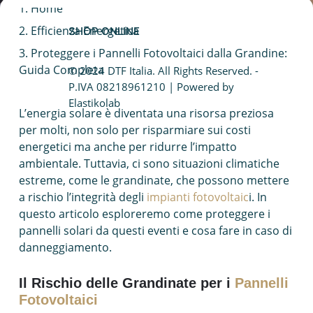
Home
Caldaia a condensazione
Efficienza Energetica
SHOP ONLINE
Fotovoltaico da balcone
Proteggere i Pannelli Fotovoltaici dalla Grandine:
Guida Completa
© 2024 DTF Italia. All Rights Reserved. -
Caldaie Hybrid System
P.IVA 08218961210 | Powered by
Elastikolab
L’energia solare è diventata una risorsa preziosa
Trasformazione vasca doccia
per molti, non solo per risparmiare sui costi
energetici ma anche per ridurre l’impatto
ambientale. Tuttavia, ci sono situazioni climatiche
estreme, come le grandinate, che possono mettere
a rischio l’integrità degli
impianti fotovoltaic
i. In
questo articolo esploreremo come proteggere i
pannelli solari da questi eventi e cosa fare in caso di
danneggiamento.
Il Rischio delle Grandinate per i
Pannelli
Fotovoltaici