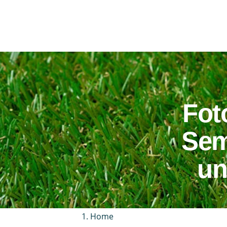
Fot
Semp
un
Home