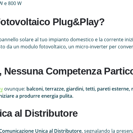
 W e 800 W
Fotovoltaico Plug&Play?
l pannello solare al tuo impianto domestico e la corrente inizi
to da un modulo fotovoltaico, un micro-inverter per convert
le, Nessuna Competenza Partic
ay
ovunque:
balconi, terrazze, giardini, tetti, pareti esterne, 
iniziare a produrre energia pulita.
a al Distributore
Comunicazione Unica al Distributore
, segnalando la presenz