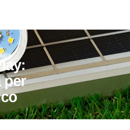
lay:
a per
ico