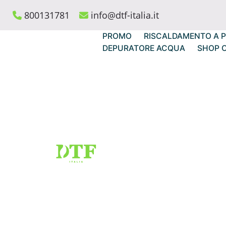
Skip
800131781
info@dtf-italia.it
to
content
PROMO
RISCALDAMENTO A P
DEPURATORE ACQUA
SHOP 