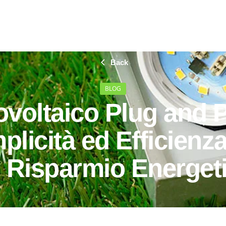
Back
BLOG
ovoltaico Plug and P
licità ed Efficienz
 Risparmio Energet