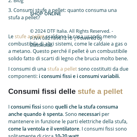
Blog
Caldaia a condensazione
Consumi stufe a pellet: quanto consuma una
SHOP ONLINE
stufa a pellet?
Fotovoltaico da balcone
© 2024 DTF Italia. All Rights Reserved. -
Caldaie Hybrid System
Le
stufe a pellet
scaldano la casa usando meno
P.IVA 08218961210 | Powered by
combustibile di altri sistemi, come le caldaie a gas o
Elastikolab
Trasformazione vasca doccia
a metano. Questo perché il pellet è un combustibile
solido fatto di scarti di legno che brucia molto bene.
I consumi di una
stufa a pellet
sono costituiti da due
componenti:
i consumi fissi e i consumi variabili.
Consumi fissi delle
stufe a pellet
I
consumi fissi
sono
quelli che la stufa consuma
anche quando è spenta
. Sono
necessari
per
mantenere in funzione le parti elettriche della stufa,
come la ventola e il ventilatore
. I consumi fissi sono
solitamente di circa
10-20 watt.