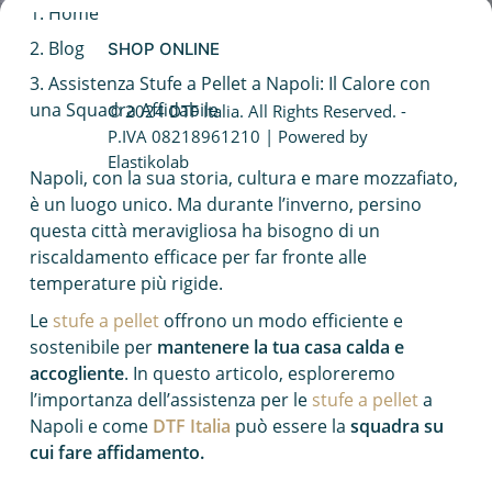
Home
Caldaia a condensazione
Blog
SHOP ONLINE
Fotovoltaico da balcone
Assistenza Stufe a Pellet a Napoli: Il Calore con
una Squadra Affidabile
© 2024 DTF Italia. All Rights Reserved. -
Caldaie Hybrid System
P.IVA 08218961210 | Powered by
Elastikolab
Napoli, con la sua storia, cultura e mare mozzafiato,
Trasformazione vasca doccia
è un luogo unico. Ma durante l’inverno, persino
questa città meravigliosa ha bisogno di un
riscaldamento efficace per far fronte alle
temperature più rigide.
Le
stufe a pellet
offrono un modo efficiente e
sostenibile per
mantenere la tua casa calda e
accogliente
. In questo articolo, esploreremo
l’importanza dell’assistenza per le
stufe a pellet
a
Napoli e come
DTF Italia
può essere la
squadra su
cui fare affidamento.