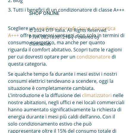
Blog
Caldaia a condensazione
Tutti i benefici di un condizionatore di classe A+++
SHOP ONLINE
Fotovoltaico da balcone
Scegliere un
condizionatore di classe energetica
© 2024 DTF Italia. All Rights Reserved. -
Caldaie Hybrid System
A+++
offre numerosi vantaggi, non solo in termini di
P.IVA 08218961210 | Powered by
consumo energetico, ma anche per quanto
Elastikolab
Trasformazione vasca doccia
riguarda il comfort abitativo. Scopri tutte le ragioni
per cui dovresti optare per un
condizionatore
di
questa categoria.
Se qualche tempo fa durante i mesi estivi i nostri
consumi elettrici tendevano a scendere, oggi la
situazione è completamente cambiata.
L’introduzione e la diffusione dei
climatizzatori
nelle
nostre abitazioni, negli uffici e nei locali commerciali
hanno aumentato significativamente la richiesta di
energia durante i mesi più caldi dell’anno. Con il
solo condizionamento estivo che può
rappresentare oltre il 15% del consumo totale di