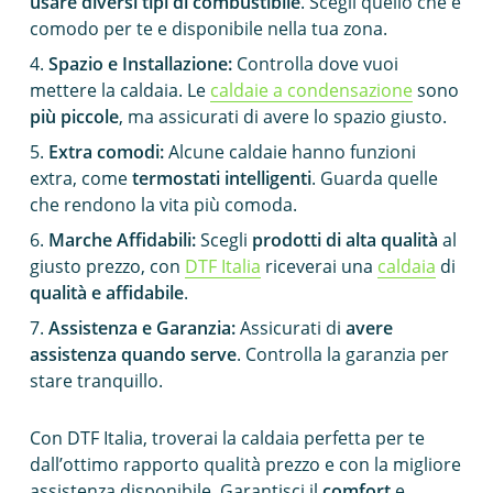
usare diversi tipi di combustibile
. Scegli quello che è
comodo per te e disponibile nella tua zona.
Spazio e Installazione:
Controlla dove vuoi
mettere la caldaia. Le
caldaie a condensazione
sono
più piccole
, ma assicurati di avere lo spazio giusto.
Extra comodi:
Alcune caldaie hanno funzioni
extra, come
termostati intelligenti
. Guarda quelle
che rendono la vita più comoda.
Marche Affidabili:
Scegli
prodotti di alta qualità
al
giusto prezzo, con
DTF Italia
riceverai una
caldaia
di
qualità e affidabile
.
Assistenza e Garanzia:
Assicurati di
avere
assistenza quando serve
. Controlla la garanzia per
stare tranquillo.
Con DTF Italia, troverai la caldaia perfetta per te
dall’ottimo rapporto qualità prezzo e con la migliore
assistenza disponibile. Garantisci il
comfort
e