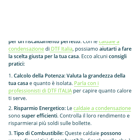
Scegliere la Caldaia a Condensazione Giusta: Una
Guida Pratica di DTF Italia
Scegliere la
caldaia giusta
è come trovare la
chiave
per un riscaldamento perfetto
. Con le
caldaie a
condensazione
di
DTF Italia
, possiamo
aiutarti a fare
la scelta giusta per la tua casa
. Ecco alcuni
consigli
pratici:
Calcolo della Potenza:
Valuta la grandezza della
tua casa
e quanto è isolata.
Parla con i
professionisti di DTF ITALIA
per capire quanto calore
ti serve.
Risparmio Energetico:
Le
caldaie a condensazione
sono
super efficienti
. Controlla il loro rendimento e
risparmierai più soldi sulle bollette.
Tipo di Combustibile:
Queste caldaie
possono