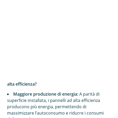
Home
Blog
Pannello fotovoltaico alta efficienza: il futuro dell’energia
solare
L’energia solare è una risorsa rinnovabile e
sostenibile che rappresenta il futuro della
produzione di energia. Tra le diverse tecnologie
disponibili, i
pannelli
fotovoltaici
ad alta efficienza
si
distinguono per la loro capacità di convertire la luce
solare in elettricità in modo più efficiente rispetto ai
pannelli tradizionali.
Quali sono i vantaggi dei pannelli
fotovoltaici
ad
alta efficienza?
Maggiore produzione di energia:
A parità di
superficie installata, i pannelli ad alta efficienza
producono più energia, permettendo di
massimizzare l’autoconsumo e ridurre i consumi