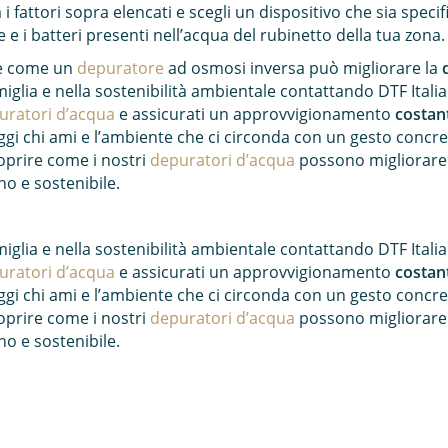
ra i fattori sopra elencati e scegli un dispositivo che sia spe
e i batteri presenti nell’acqua del rubinetto della tua zona.
e come un
depuratore
ad osmosi inversa può migliorare la
amiglia e nella sostenibilità ambientale contattando DTF Italia
ratori d’acqua
e assicurati un approvvigionamento
costant
ggi chi ami e l’ambiente che ci circonda con un gesto concre
oprire come i nostri
depuratori d’acqua
possono migliorare l
o e sostenibile.
amiglia e nella sostenibilità ambientale contattando DTF Italia
ratori d’acqua
e assicurati un approvvigionamento
costant
ggi chi ami e l’ambiente che ci circonda con un gesto concre
oprire come i nostri
depuratori d’acqua
possono migliorare l
o e sostenibile.