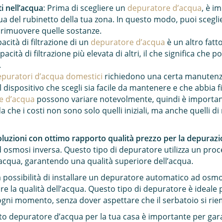
i nell’acqua
: Prima di scegliere un
depuratore d’acqua
, è i
a del rubinetto della tua zona. In questo modo, puoi sceglie
 rimuovere quelle sostanze.
pacità di filtrazione di un
depuratore d’acqua
è un altro fat
cità di filtrazione più elevata di altri, il che significa che 
.
puratori d’acqua domestici
richiedono una certa manutenz
dispositivo che scegli sia facile da mantenere e che abbia filt
e d’acqua
possono variare notevolmente, quindi è importan
da che i costi non sono solo quelli iniziali, ma anche quelli 
oluzioni con ottimo rapporto qualità prezzo per la depurazi
smosi inversa. Questo tipo di depuratore utilizza un proces
’acqua, garantendo una qualità superiore dell’acqua.
 possibilità di installare un depuratore automatico ad osmos
e la qualità dell’acqua. Questo tipo di depuratore è ideale p
ogni momento, senza dover aspettare che il serbatoio si rie
usto depuratore d’acqua per la tua casa è importante per gara