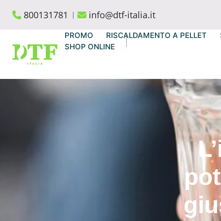
Skip
800131781
info@dtf-italia.it
to
content
PROMO
RISCALDAMENTO A PELLET
SHOP ONLINE
L
pot
giu