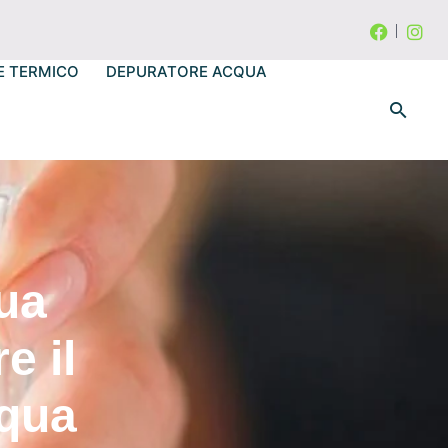
E TERMICO
DEPURATORE ACQUA
ua
e il
cqua