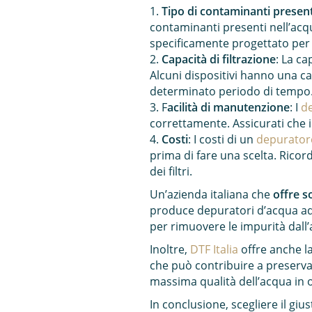
1.
Tipo di contaminanti present
contaminanti presenti nell’acqu
specificamente progettato per
2.
Capacità di filtrazione
: La ca
Alcuni dispositivi hanno una capa
determinato periodo di tempo
3. F
acilità di manutenzione
: I
de
correttamente. Assicurati che il 
4.
Costi
: I costi di un
depurator
prima di fare una scelta. Ricor
dei filtri.
Un’azienda italiana che
offre s
produce depuratori d’acqua ad o
per rimuovere le impurità dall
Inoltre,
DTF Italia
offre anche la
che può contribuire a preservar
massima qualità dell’acqua in 
In conclusione, scegliere il gi