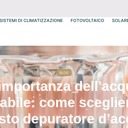
SISTEMI DI CLIMATIZZAZIONE
FOTOVOLTAICO
SOLAR
Back
BLOG
’importanza dell’acq
abile: come sceglier
sto depuratore d’a