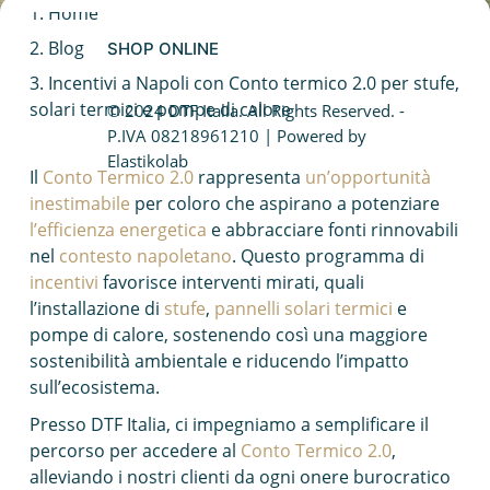
Home
Caldaia a condensazione
Blog
SHOP ONLINE
Fotovoltaico da balcone
Incentivi a Napoli con Conto termico 2.0 per stufe,
solari termici e pompe di calore
© 2024 DTF Italia. All Rights Reserved. -
Caldaie Hybrid System
P.IVA 08218961210 | Powered by
Elastikolab
Il
Conto Termico 2.0
rappresenta
un’opportunità
Trasformazione vasca doccia
inestimabile
per coloro che aspirano a potenziare
l’efficienza energetica
e abbracciare fonti rinnovabili
nel
contesto napoletano
. Questo programma di
incentivi
favorisce interventi mirati, quali
l’installazione di
stufe
,
pannelli solari termici
e
pompe di calore, sostenendo così una maggiore
sostenibilità ambientale e riducendo l’impatto
sull’ecosistema.
Presso DTF Italia, ci impegniamo a semplificare il
percorso per accedere al
Conto Termico 2.0
,
alleviando i nostri clienti da ogni onere burocratico