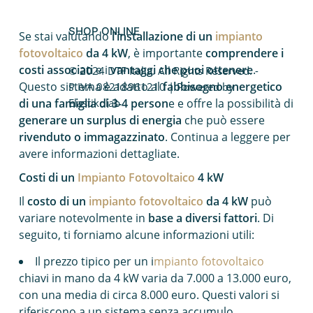
Caldaia a condensazione
SHOP ONLINE
Se stai valutando
l’installazione di un
impianto
Fotovoltaico da balcone
fotovoltaico
da 4 kW
, è importante
comprendere i
costi associati
e i
vantaggi che puoi ottenere
.
© 2024 DTF Italia. All Rights Reserved. -
Caldaie Hybrid System
Questo sistema è adatto al
fabbisogno energetico
P.IVA 08218961210 | Powered by
di una famiglia di 3-4 person
Elastikolab
e e offre la possibilità di
Trasformazione vasca doccia
generare un surplus di energia
che può essere
rivenduto o immagazzinato
. Continua a leggere per
avere informazioni dettagliate.
Costi di un
Impianto Fotovoltaico
4 kW
Il
costo di un
impianto fotovoltaico
da 4 kW
può
variare notevolmente in
base a diversi fattori
. Di
seguito, ti forniamo alcune informazioni utili:
Il prezzo tipico per un i
mpianto fotovoltaico
chiavi in mano da 4 kW varia da 7.000 a 13.000 euro,
con una media di circa 8.000 euro. Questi valori si
riferiscono a un sistema senza accumulo.