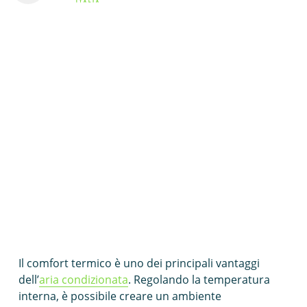
Home
Blog
I Vantaggi dell’Aria Condizionata: Comfort e Benessere
Con l’arrivo dei mesi estivi, l’
aria condizionata
diventa un alleato indispensabile per affrontare le
giornate calde e umide. Oltre a offrire sollievo dalle
temperature elevate, l’
aria condizionat
a porta con
sé una serie di vantaggi che vanno oltre il semplice
raffreddamento dell’ambiente. In questo articolo,
esploreremo i principali vantaggi dell’utilizzo
dell’
aria condizionata
e come questa possa
contribuire al comfort e al benessere in casa tua.
1. Comfort Termico
Il comfort termico è uno dei principali vantaggi
dell’
aria condizionata
. Regolando la temperatura
interna, è possibile creare un ambiente