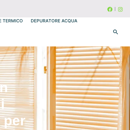
E TERMICO
DEPURATORE ACQUA
in
i
 per