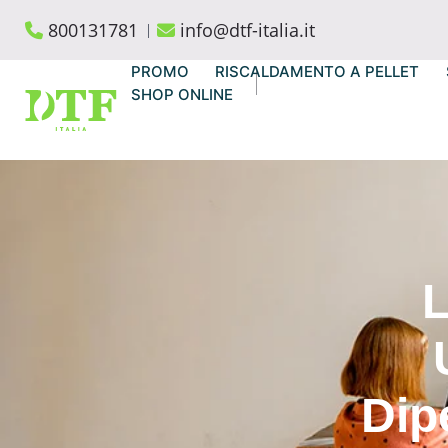
Skip
800131781
info@dtf-italia.it
to
content
PROMO
RISCALDAMENTO A PELLET
SHOP ONLINE
L
Dip