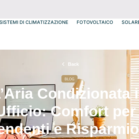
SISTEMI DI CLIMATIZZAZIONE
FOTOVOLTAICO
SOLAR
Back
BLOG
’Aria Condizionata 
Ufficio: Comfort per 
endenti e Risparmio