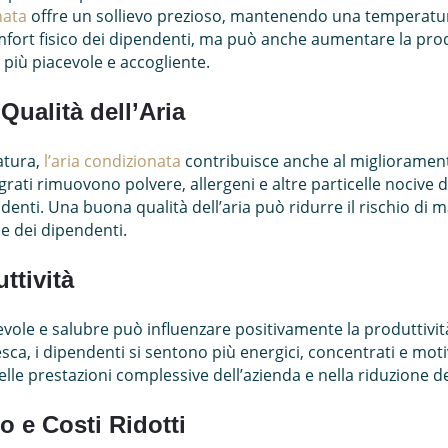
nata
offre un sollievo prezioso, mantenendo una temperatura
fort fisico dei dipendenti, ma può anche aumentare la produt
più piacevole e accogliente.
Qualità dell’Aria
atura,
l’aria condizionata
contribuisce anche al miglioramento
integrati rimuovono polvere, allergeni e altre particelle nociv
denti. Una buona qualità dell’aria può ridurre il rischio di m
e dei dipendenti.
ttività
vole e salubre può influenzare positivamente la produttivit
ca, i dipendenti si sentono più energici, concentrati e motiva
le prestazioni complessive dell’azienda e nella riduzione de
 e Costi Ridotti