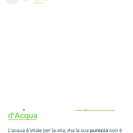
Home
Blog
Depuratore Acqua a Napoli: La Soluzione per Acqua Pura
e Sicura
Napoli
, una città ricca di storia, cultura e tradizione
culinaria. Ma quando si tratta di
acqua potabile
, la
sicurezza è una priorità. Con la crescente
preoccupazione per la
qualità dell’acqua
, sempre
più famiglie si stanno rivolgendo ai
depuratori
d’acqua
per garantire un approvvigionamento
sicuro e affidabile. Ecco perché un
depuratore
d’acqua
è diventato essenziale in ogni casa
napoletana.
L’Importanza di un
Depuratore
d’Acqua
L’acqua è vitale per la vita, ma la sua
purezza
non è