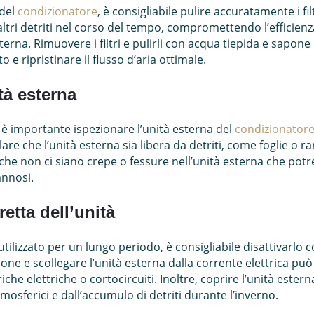
 del
condizionatore
, è consigliabile pulire accuratamente i filt
ltri detriti nel corso del tempo, compromettendo l’efficien
nterna. Rimuovere i filtri e pulirli con acqua tiepida e sapon
e ripristinare il flusso d’aria ottimale.
tà esterna
à, è importante ispezionare l’unità esterna del
condizionator
are che l’unità esterna sia libera da detriti, come foglie o r
re che non ci siano crepe o fessure nell’unità esterna che pot
annosi.
retta dell’unità
tilizzato per un lungo periodo, è consigliabile disattivarlo
ione e scollegare l’unità esterna dalla corrente elettrica pu
iche elettriche o cortocircuiti. Inoltre, coprire l’unità est
mosferici e dall’accumulo di detriti durante l’inverno.