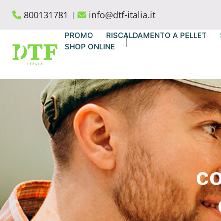
Skip
800131781
info@dtf-italia.it
to
content
PROMO
RISCALDAMENTO A PELLET
SHOP ONLINE
co