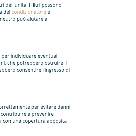
ri dell’unità. I filtri possono
za del
condizionatore
e
e neutro può aiutare a
e
per individuare eventuali
ami, che potrebbero ostruire il
rebbero consentire l’ingresso di
 correttamente per evitare danni
ò contribuire a prevenire
erna con una copertura apposita