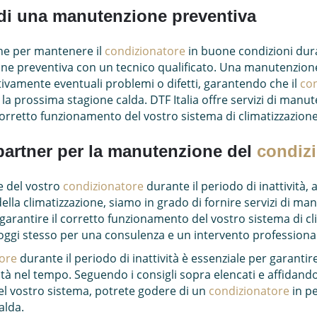
di una manutenzione preventiva
iche per mantenere il
condizionatore
in buone condizioni duran
 preventiva con un tecnico qualificato. Una manutenzione
tivamente eventuali problemi o difetti, garantendo che il
co
 la prossima stagione calda. DTF Italia offre servizi di manu
corretto funzionamento del vostro sistema di climatizzazione
o partner per la manutenzione del
condiz
e del vostro
condizionatore
durante il periodo di inattività, a
ella climatizzazione, siamo in grado di fornire servizi di m
garantire il corretto funzionamento del vostro sistema di c
i oggi stesso per una consulenza e un intervento professiona
ore
durante il periodo di inattività è essenziale per garantire
à nel tempo. Seguendo i consigli sopra elencati e affidandosi
l vostro sistema, potrete godere di un
condizionatore
in p
alda.