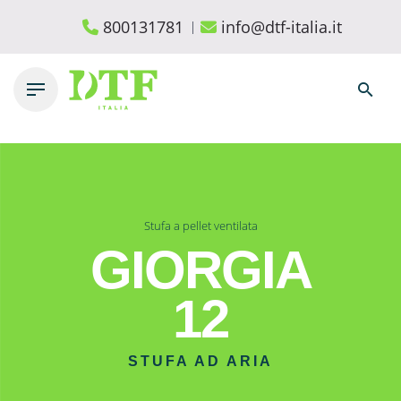
Skip
800131781
info@dtf-italia.it
to
content
Stufa a pellet ventilata
GIORGIA
12
STUFA AD ARIA