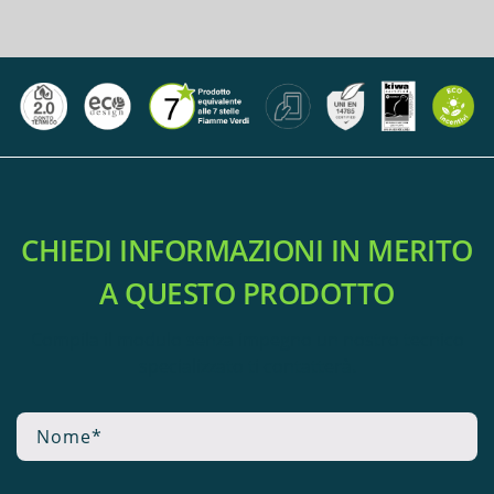
CHIEDI INFORMAZIONI IN MERITO
A QUESTO PRODOTTO
Compila il modulo senza impegno un nostro tecnico
specializzato ti contatterà.