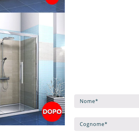
inv
grazie al
Trasforma 