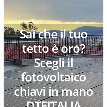
Skip
to
content
Sai che il tuo
tetto è oro?
Scegli il
fotovoltaico
chiavi in mano
DTFITALIA