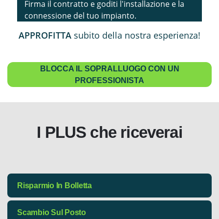
Firma il contratto e goditi l'installazione e la
connessione del tuo impianto.
APPROFITTA
subito della nostra esperienza!
BLOCCA IL SOPRALLUOGO CON UN
PROFESSIONISTA
I PLUS che riceverai
Risparmio In Bolletta
Il risparmio in bolletta è il primo e più immediato
Scambio Sul Posto