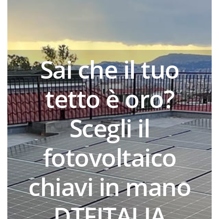
Skip
to
content
Sai che il tuo
tetto è oro?
Scegli il
fotovoltaico
chiavi in mano
DTFITALIA