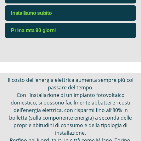
vantaggio del fotovoltaico. Producendo
autonomamente e gratuitamente energia
Lo scambio sul posto è il meccanismo economico
Installiamo subito
elettrica, infatti, il primo effetto è che per
che regola il funzionamento dell’impianto
soddisfare i consumi dell’abitazione nei momenti
fotovoltaico con la rete elettrica. Attraverso una
Grazie alla nostra organizzazione riusiamo a
Prima rata 90 giorni
di sole, si sfrutterà la propria energia evitando
convenzione con il GSE (Gestore dei Servizi
progettare e installare in soli 30 giorni il tuo
quindi di prelevarla dalla rete elettrica. Di
Energetici) la quota di energia prodotta e non
nuovo impianto fotovoltaico.
Inizia a pagare dopo 90 giorni finanziando il tuo
conseguenza la bolletta sarà più bassa!
consumata immediatamente dall’abitazione viene
nuovo impianto fotovoltaico
immessa sulla rete elettrica Nazionale. Per tale
energia viene riconosciuto il corrispettivo
economico equivalente sotto forma di contributo
Il costo dell’energia elettrica aumenta sempre più col
in conto scambio. Tale contributo, pagato con
passare del tempo.
bonifico sul conto corrente dell’intestatario
Con l’installazione di un impianto fotovoltaico
dell’impianto, si compensa con gli importi delle
domestico, si possono facilmente abbattere i costi
bollette di energia elettrica per i consumi residui
dell’energia elettrica, con risparmi fino all’80% in
andando ad azzerare, di fatto, la bolletta!
bolletta (sulla componente energia) a seconda delle
proprie abitudini di consumo e della tipologia di
installazione.
Perfino nel Nord Italia, in città come Milano, Torino,