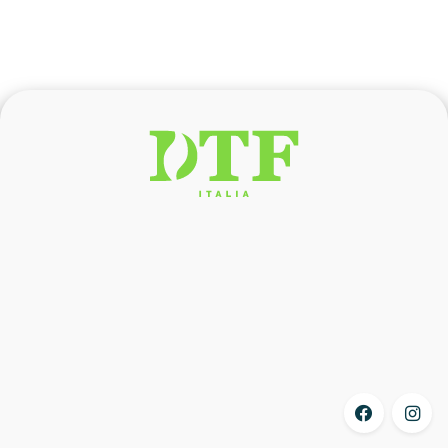
Novità Inverno 2022
RISPARMIA SUBITO SULLA
TUA ATTUALE BOLLETTA.
Scopri ”Super
Hybrid”
DTFITALIA