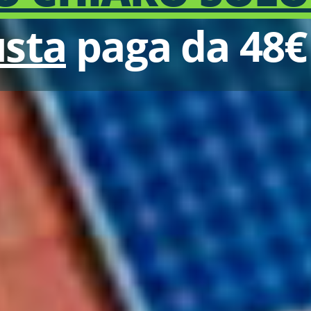
usta
paga da 48€