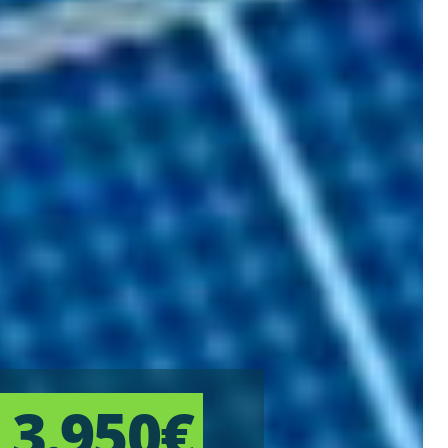
3.950€