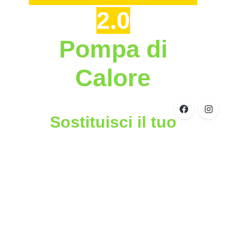
2.0
Pompa di
Calore
Sostituisci il tuo
vecchio climatizzatore
e riceverai
dal GSE
entro 90 giorni
un
RIMBORSO
fino al 65%
per la spesa sostenuta.