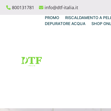
Skip
800131781
info@dtf-italia.it
to
content
PROMO
RISCALDAMENTO A PEL
DEPURATORE ACQUA
SHOP ONL