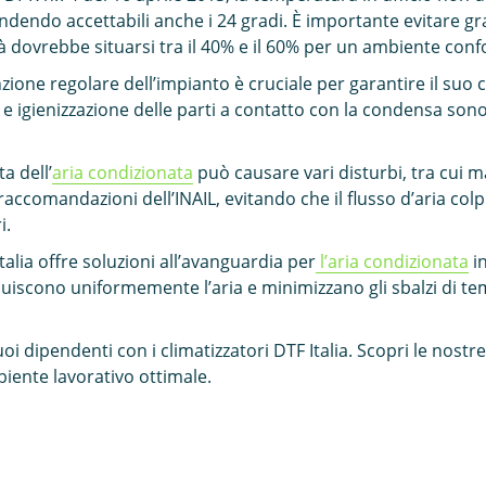
rendendo accettabili anche i 24 gradi. È importante evitare g
tà dovrebbe situarsi tra il 40% e il 60% per un ambiente conf
one regolare dell’impianto è cruciale per garantire il suo 
ua e igienizzazione delle parti a contatto con la condensa son
a dell’
aria condizionata
può causare vari disturbi, tra cui m
raccomandazioni dell’INAIL, evitando che il flusso d’aria colp
i.
talia offre soluzioni all’avanguardia per
l’aria condizionata
in
buiscono uniformemente l’aria e minimizzano gli sbalzi di
uoi dipendenti con i climatizzatori DTF Italia. Scopri le nostr
iente lavorativo ottimale.