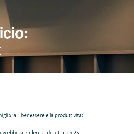
icio:
t
gliora il benessere e la produttività;
dovrebbe scendere al di sotto dei 26