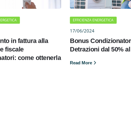
NERGETICA
EFFICIENZA ENERGETICA
17/06/2024
to in fattura alla
Bonus Condizionator
e fiscale
Detrazioni dal 50% a
atori: come ottenerla
Read More